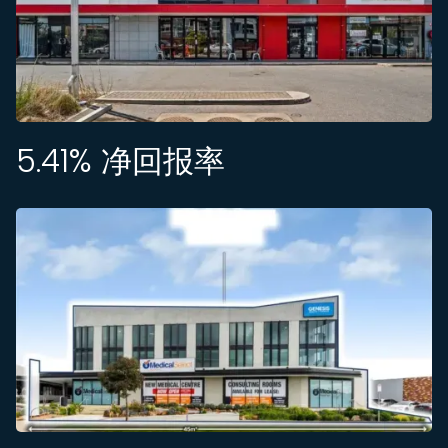
5.41
% 净回报率