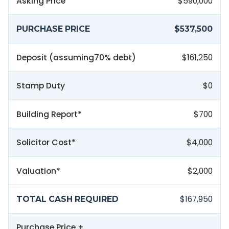
Asking Price
$590,000
PURCHASE PRICE
$537,500
Deposit (assuming
70
% debt)
$161,250
Stamp Duty
$0
Building Report*
$700
Solicitor Cost*
$4,000
Valuation*
$2,000
$167,950
TOTAL CASH REQUIRED
Purchase Price +