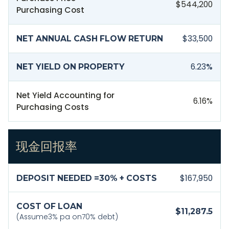
$544,200
Purchasing Cost
$33,500
NET ANNUAL CASH FLOW RETURN
6.23
%
NET YIELD ON PROPERTY
Net Yield Accounting for
6.16
%
Purchasing Costs
现金回报率
$167,950
DEPOSIT NEEDED =
30
% + COSTS
COST OF LOAN
$11,287.5
(Assume
3
% pa on
70
% debt)