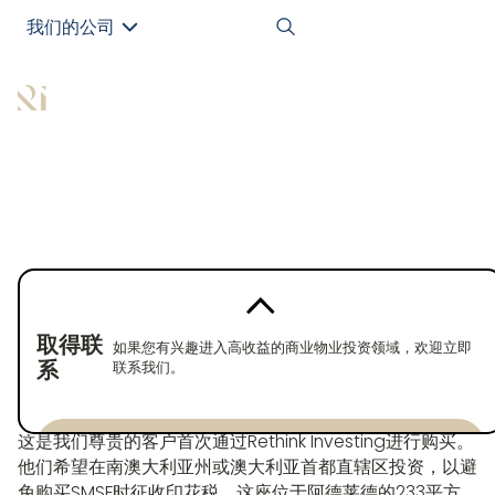
我们的公司
EN
返回房产
已购买
取得联
如果您有兴趣进入高收益的商业物业投资领域，欢迎立即
系
联系我们。
无需印花税的入门级资产！
这是我们尊贵的客户首次通过Rethink Investing进行购买。
Enquire now
他们希望在南澳大利亚州或澳大利亚首都直辖区投资，以避
Enquire now
免购买SMSF时征收印花税。这座位于阿德莱德的233平方