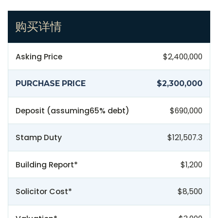
购买详情
Asking Price
$2,400,000
PURCHASE PRICE
$2,300,000
Deposit (assuming
65
% debt)
$690,000
Stamp Duty
$121,507.3
Building Report*
$1,200
Solicitor Cost*
$8,500