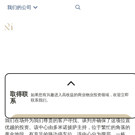
我们的公司
EN
返回房产
已购买
取得联
如果您有兴趣进入高收益的商业物业投资领域，欢迎立即
系
联系我们。
永久产权便利中心的机会
我们在场外为我们尊贵的客户寻找、谈判并确保了这项位置
Enquire now
优越的投资。该中心由多米诺披萨主持，位于繁忙的角落的
Enquire now
黄金地段，有充足的路边停车位。该中心分为两层，一栋