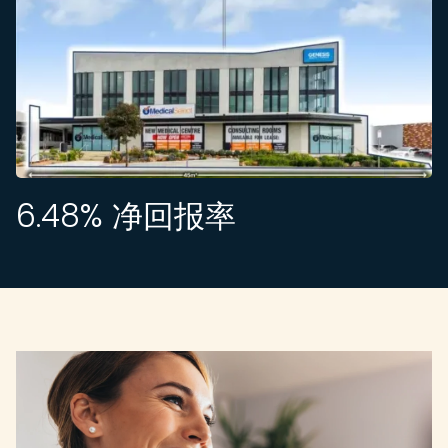
6.48
% 净回报率