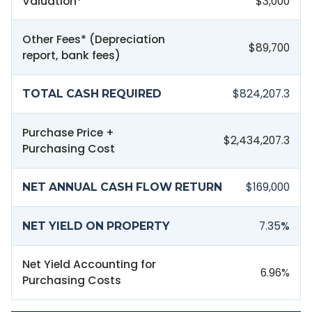
Valuation*
$3,000
Other Fees* (Depreciation
$89,700
report, bank fees)
$824,207.3
TOTAL CASH REQUIRED
Purchase Price +
$2,434,207.3
Purchasing Cost
$169,000
NET ANNUAL CASH FLOW RETURN
7.35
%
NET YIELD ON PROPERTY
Net Yield Accounting for
6.96
%
Purchasing Costs