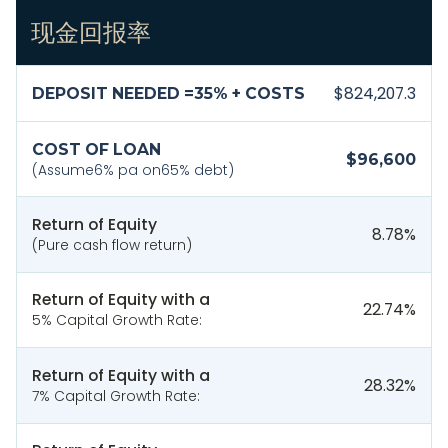
现金回报率
$824,207.3
DEPOSIT NEEDED =
35
% + COSTS
COST OF LOAN
$96,600
(Assume
6
% pa on
65
% debt)
Return of Equity
8.78
%
(Pure cash flow return)
Return of Equity with a
22.74
%
5% Capital Growth Rate:
Return of Equity with a
28.32
%
7% Capital Growth Rate: