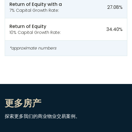
Return of Equity with a
27.08
%
7% Capital Growth Rate:
Return of Equity
34.40
%
10% Capital Growth Rate:
*approximate numbers
更多房产
探索更多我们的商业物业交易案例。