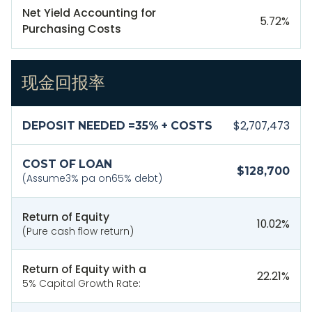
Net Yield Accounting for
5.72
%
Purchasing Costs
现金回报率
$2,707,473
DEPOSIT NEEDED =
35
% + COSTS
COST OF LOAN
$128,700
(Assume
3
% pa on
65
% debt)
Return of Equity
10.02
%
(Pure cash flow return)
Return of Equity with a
22.21
%
5% Capital Growth Rate: