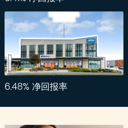
6.48
% 净回报率