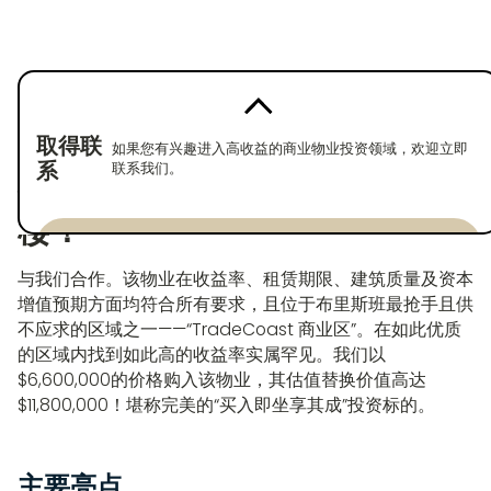
返回房产
已购买
取得联
如果您有兴趣进入高收益的商业物业投资领域，欢迎立即
系
联系我们。
位于贸易海岸区的甲级写字
楼！
Enquire now
与我们合作。该物业在收益率、租赁期限、建筑质量及资本
Enquire now
增值预期方面均符合所有要求，且位于布里斯班最抢手且供
不应求的区域之一——“TradeCoast 商业区”。在如此优质
的区域内找到如此高的收益率实属罕见。我们以
$6,600,000的价格购入该物业，其估值替换价值高达
$11,800,000！堪称完美的“买入即坐享其成”投资标的。
主要亮点