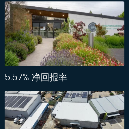
5.57
% 净回报率