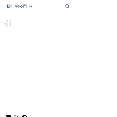
我们的公司
EN
All Articles
对于房主来说，加息真
的会是个好消息吗？
发布于
May 30, 2024
|
1 min read
分享这篇文章：