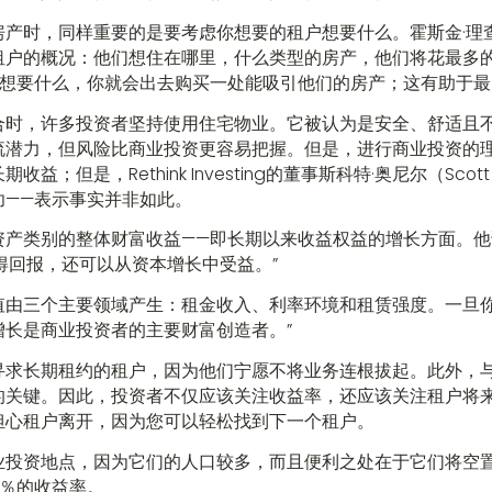
产时，同样重要的是要考虑你想要的租户想要什么。霍斯金·理
租户的概况：他们想住在哪里，什么类型的房产，他们将花最多
们想要什么，你就会出去购买一处能吸引他们的房产；这有助于最
合时，许多投资者坚持使用住宅物业。它被认为是安全、舒适且
流潜力，但风险比商业投资更容易把握。但是，进行商业投资的
；但是，Rethink Investing的董事斯科特·奥尼尔（Scott 
功——表示事实并非如此。
资产类别的整体财富收益——即长期以来收益权益的增长方面。他
获得回报，还可以从资本增长中受益。”
值由三个主要领域产生：租金收入、利率环境和租赁强度。一旦
增长是商业投资者的主要财富创造者。”
寻求长期租约的租户，因为他们宁愿不将业务连根拔起。此外，
的关键。因此，投资者不仅应该关注收益率，还应该关注租户将
担心租户离开，因为您可以轻松找到下一个租户。
业投资地点，因为它们的人口较多，而且便利之处在于它们将空
8％的收益率。