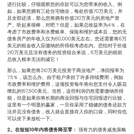
进行比较，仔细观察您的存款可以为您带来的收入。例
如，如果您拥有三处住宅物业，每处价值70万美元，并
且全部还清，那么您将拥有价值210万美元的房地产资
产。听起来很棒，对吧？但是，如果总收益率为4％，在
考虑了市政费率和水费账单、保险和维护成本后，您的无
债务房产的年收入仅为60,000美元左右。您还需要将6万
美元的租金收入应缴纳的所得税考虑在内。恐怕对于价值
210万美元且没有债务的投资组合来说，6万美元的税前
总收入根本无法削减它！
那么，如果您将210万美元投资于商业地产，净回报率为
7.5％，该怎么办。由于租户承担了许多持续费用，例如
市政费率和维护费用，这项投资每年将向您支付令人眼花
缭乱的157,500美元。当然，这些利润仍然需要缴纳所得
税，但是如果你将长期的商业回报与住宅回报进行比较，
这里有一个明显的赢家，一旦你采用了稳健的债务还款方
法并且没有债务，收入就会直接存入你的口袋，同时你也
可以坐下来放松一下。
2。在短短10年内将债务降至零：
强有力的债务减免策略