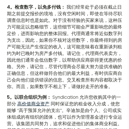
4。检查数字，以免多付钱：
我们经常处于必须在截止日
期之前提交报价的境地，没有空闲时间，即使在等待尽职
调查信息时也是如此。对于没有经验的买家来说，这种压
力可能足以忽略细节，这些细节可能会严重影响您的最终
定价，进而影响您的整体回报。代理商通常将近似数字列
为支出，因此，如果你不核对这些数字，你最终得到的房
产可能无法产生假定的收入，这可能意味着在重新谈判租
约为时已晚时为房产多付钱。请记住，代理商代表卖方，
因此他们通常会低估数字，以帮助供应商获得更优惠的价
格。另外，请记住，尽管代理商会尽最大努力提供准确的
正确信息，但这样做符合他们的最大利益，有时供应商自
己会向他们提供错误的信息。交叉检查所有内容都取决于
你。而且，如果数字不相上下，请做好走开的准备。
5。以联合组织为例：
Syndication 允许您收购其中的一
部分
高价值商业资产
同时保证您的租金收入分成，使您
能够 “高于预算允许的支出”。辛迪加是由个人、公司或实
体组成的有组织的团体，也可以作为管理基金进行专业运
营。该集团共同努力，追求和促进他们的集体商业利益。