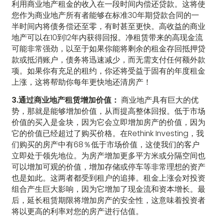
利用商业地产租金的收入在一段时间内偿还贷款。这将使
您作为商业地产所有者能够在标准30年期贷款合同的一
半时间内将债务偿还至零，有时甚至更快。高收益的商业
地产可以在10到12年内获得回报。净租赁带来的高现金流
可能非常强劲，以至于如果你能将剩余的租金存回抵押贷
款或抵消账户，债务将迅速减少，而无需支付任何额外款
项。如果你有充足的租约，你还将受益于固有的年度租金
上涨，这将帮助你每年更快地还清房产！
3.通过商业地产租赁增加价值：
商业地产具有巨大的优
势，那就是能够增加价值，从而提高整体回报。低于市场
价值的买入是金块，因为它会立即增加房产的价值，因为
它的价值已经超过了购买价格。在Rethink Investing，我
们购买的房产中有68％低于市场价值，这使我们的客户
立即处于领先地位。为房产增加更多平方米或分隔空间也
可以增加可观的价值，增加存储或停车等非常理想的资产
也是如此。这两者都受到租户的追捧。租金上涨会对投资
组合产生巨大影响，因为它增加了现金流和资本增长。最
后，延长租赁期限将增加房产的安全性，这意味着投资者
将以更高的利率对您的房产进行估值。