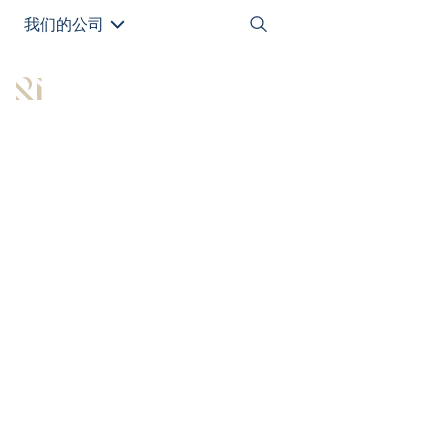
我们的公司
EN
All Articles
每个投资者都需要了解
的有关商业投资的前五
大房地产投资领域
发布于
October 14, 2021
|
1 min read