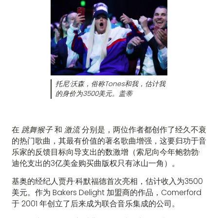
托尼·沃森，俗称Tones和我，估计我
的身价为3500美元。盖蒂
在
跳舞猴子
和
激流
分别是，两位作者都创作了经久不衰
的热门歌曲，其最有价值的著名歌曲增强，这要归功于音
乐家的反馈目标向导支出的数激增（索尼向今年鲍勃勃·
迪伦支出的3亿美金购买曲版权只有冰山一角）。
基奥的经纪人贾丹·科默福德首次亮相，估计收入为3500
美元。作为 Bakers Delight 加盟商的作品，Comerford
于 2001 年创立了后来成为联合音乐集成的公司。