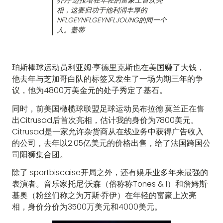
乔丹·迈拉塔在年轻的富豪上首次亮
相，这要归功于他利润丰厚的
NFLGEYNFLGEYNFLJOUNG的同一个
人。盖蒂
珀斯棒球运动员利亚姆·亨德里克斯也在美国赚了大钱，
他去年与芝加哥白队的标签又发生了一场为期三年的争
议，他为4800万美金元的处子秀定了基石。
同时，前美国橄榄球联盟足球运动员布拉德·莫兰正在售
出Citrusad后首次亮相，估计我的身价为7800美元。
Citrusad是一家允许杂货商从在线业务中获得广告收入
的公司，去年以2.05亿美元的价格出售，给了法国跨国公
司阳狮集合团。
除了 sportbiscaise开局之外，还有娱乐业多年来最强的
表演者。音乐家托尼·沃森（俗称称Tones & I）和詹姆斯·
基奥（粉丝们称之为万斯·乔伊）在年轻的富豪上次亮
相，身价分价为3500万美元和4000美元。