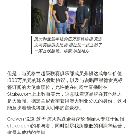
澳大利亚最年轻的亿万富翁埃德·克雷
文与美国朋友比扬·德拉尼一起立起了
一家在线赌场。埃蒙·加拉格尔
但是，与英格兰超级联赛俱乐部成员弗顿达成每年价值
1800万美元的球衣赞助协议，以及与说唱巨星德雷克标
签订阅的大使命职位，允许他在向粉丝直播时在
Stake.com上上数百美元，这意味着该品牌在其他地方
是大新闻。德黑兰尼希望获得澳大利亚公民的身份，这可
能意味着他也将加入明年的富豪榜。
Craven 说道
这个
澳大利亚金融评论
创始人专注于回报
stake.com的参与者，同时以尽我所能低的利润率运营，
这是其成功的关键。