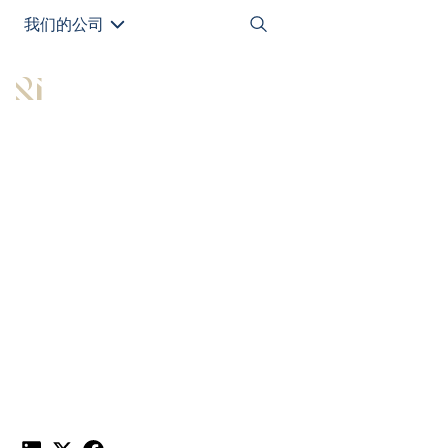
我们的公司
EN
All Articles
认识今年的 26 位年轻
富豪新秀
发布于
October 31, 2022
|
1 min read
分享这篇文章：